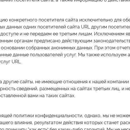
ю конкретного посетителя сайта исключительно для обес
ых данных одних посетителей сайта URL другим посетител
ступе и не передаем ее третьим лицам. Исключением яв
нным органам предписано действующим законодательств
 основании собранных анонимных данных. При этом отчет
ые данные пользователей услуг. Мы также используем а
услуг URL.
 другие сайты, не имеющие отношения к нашей компании
рность сведений, размещенных на сайтах третьих лиц, и н
тавленной вами на таких сайтах.
ящей политики конфиденциальности, однако, мы не може
ашего влияния, результатом действия которых станет ра
 принципу "как есть” без каких-либо гарантий. Мы не не