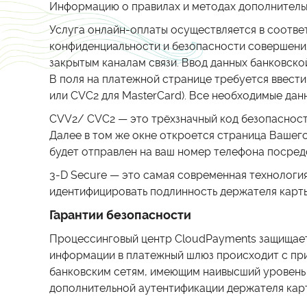
Информацию о правилах и методах дополнительн
Услуга онлайн-оплаты осуществляется в соотве
конфиденциальности и безопасности совершения
закрытым каналам связи. Ввод данных банковск
В поля на платежной странице требуется ввести 
или CVC2 для MasterCard). Все необходимые да
CVV2/ CVC2 — это трёхзначный код безопасност
Далее в том же окне откроется страница Вашего 
будет отправлен на ваш номер телефона посредс
3-D Secure — это самая современная технология
идентифицировать подлинность держателя карты
Гарантии безопасности
Процессинговый центр CloudPayments защищает 
информации в платежный шлюз происходит с пр
банковским сетям, имеющим наивысший уровень 
дополнительной аутентификации держателя карт