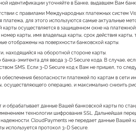
ой идентификации уточняйте в Банке, выдавшем Вам банк
тствии с правилами Международных платежных систем Vis
 платежа, для этого используются самые актуальные мет
ой карты осуществляется в защищенном окне на платежной
номер карты, имя владельца карты, срок действия карты,
нные отображены на поверхности банковской карты.
и, находящийся на оборотной стороне карты.
банка-эмитента для ввода 3-D Secure кода. В случае, если
твом SMS. Если 3-D Secure код к Вам не пришел, то следу
 обеспечения безопасности платежей по картам в сети и
, осуществляющего операцию, и максимально снизить рис
и обрабатывает данные Вашей банковской карты по станд
именением технологии шифрования SSL. Дальнейшая пере
надежности. CloudPayments не передает данные Вашей ка
ы используется протокол 3-D Secure.