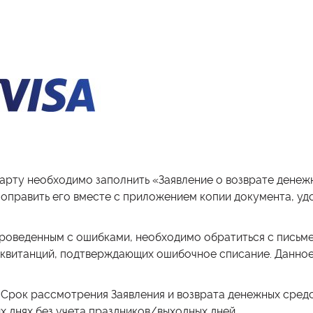
арту необходимо заполнить «Заявление о возврате денеж
 оправить его вместе с приложением копии документа, уд
проведенным с ошибками, необходимо обратиться с письм
/квитанций, подтверждающих ошибочное списание. Данное
 Срок рассмотрения Заявления и возврата денежных сред
х днях без учета праздников/выходных дней.