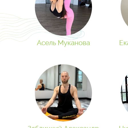
Асель Муканова
Ек