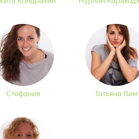
кита Кондрахин
Нурлан Караход
Стефания
Татьяна Лим