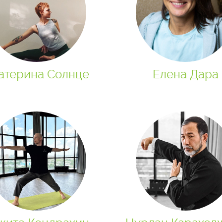
атерина Солнце
Елена Дара