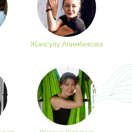
Жансулу Алимбекова