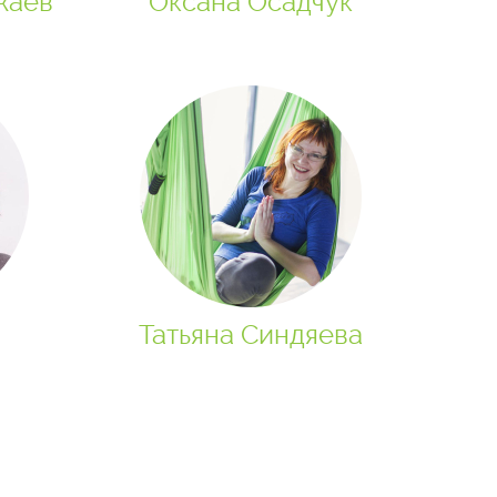
жаев
Оксана Осадчук
Татьяна Синдяева