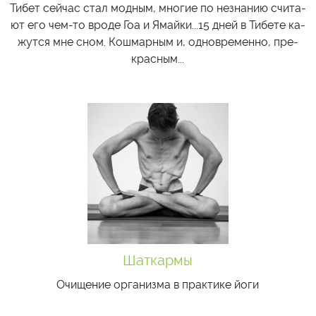
Ти­бет сей­час стал мод­ным, мно­гие по незна­нию счи­та­
ют его чем-то вро­де Гоа и Ямай­ки...15 дней в Ти­бе­те ка­
жут­ся мне сном. Кош­мар­ным и, од­новре­мен­но, пре­
крас­ным...
Шаткармы
Очищение организма в практике йоги