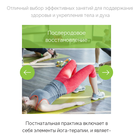
Отличный выбор эффективных занятий для поддержани
здоровья и укрепления тела и духа
Послеродовое
восстановление
Пост­на­таль­ная прак­ти­ка вклю­ча­ет в
се­бя эле­мен­ты йо­га-те­ра­пии, и яв­ля­ет­