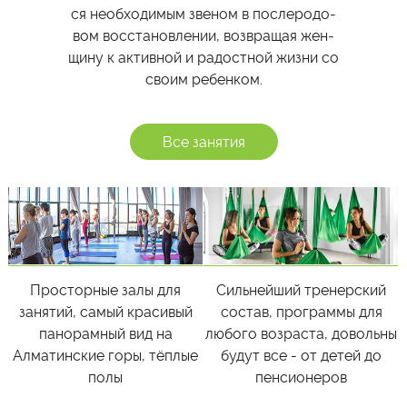
ся необ­хо­ди­мым зве­ном в по­сле­ро­до­
вом вос­ста­нов­ле­нии, воз­вра­щая жен­
щи­ну к ак­тив­ной и ра­дост­ной жиз­ни со
сво­им ре­бен­ком.
Все занятия
Просторные залы для
Сильнейший тренерский
занятий, самый красивый
состав, программы для
панорамный вид на
любого возраста, довольны
Алматинские горы, тёплые
будут все - от детей до
полы
пенсионеров