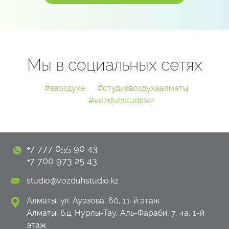
Мы в социальных сетях
#ввоздухе
#студиявоздухаалматы
#vozduhstudiokz
+7 777 055 90 43
+7 700 973 25 43
studio@vozduhstudio.kz
Алматы, ул. Ауэзова, 60, 11-й этаж
Алматы, б.ц. Нурлы-Тау, Аль-Фараби, 7, 4а, 1-й
этаж