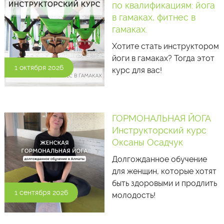
по квалификациям: йога
в гамаках, фитнес в
гамаках.
Хотите стать инструктором
йоги в гамаках? Тогда этот
1 октября 2026
курс для вас!
ГОРМОНАЛЬНАЯ ЙОГА
Инструкторский курс
Оксаны Осадчук
Долгожданное обучение
для женщин, которые хотят
быть здоровыми и продлить
1 сентября 2026
молодость!