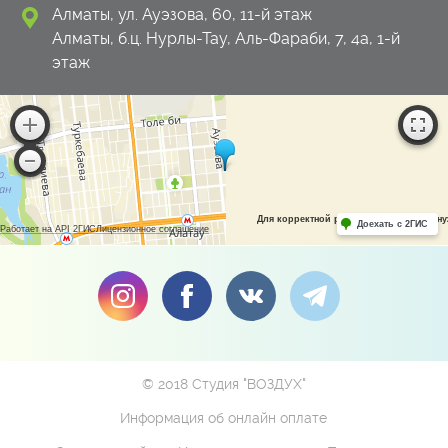
Алматы, ул. Ауэзова, 60, 11-й этаж
Алматы, б.ц. Нурлы-Тау, Аль-Фараби, 7, 4а, 1-й
этаж
Для корректной работы Raster JS API н
Доехать с 2ГИС
Работает на API 2ГИС
Лицензионное соглашение
© 2018 Студия "ВОЗДУХ"
Информация об онлайн оплате