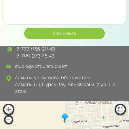
+7 777 055 90 43
+7 700 973 25 43
studio@vozduhstudio.kz
Алматы, ул. Ауэзова, 60, 11-й этаж
Алматы, б.ц. Нурлы-Тау, Аль-Фараби, 7, 4а, 1-й
этаж