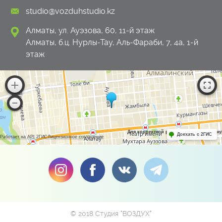
studio@vozduhstudio.kz
Алматы, ул. Ауэзова, 60, 11-й этаж
Алматы, б.ц. Нурлы-Тау, Аль-Фараби, 7, 4а, 1-й
этаж
Для корректной работы Raster JS API н
Доехать с 2ГИС
Работает на API 2ГИС
Лицензионное соглашение
© 2018 Студия "ВОЗДУХ"