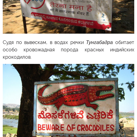
Судя по вывескам, в водах речки
Тунгабадра
обитает
особо кровожадная порода красных индийских
крокодилов.