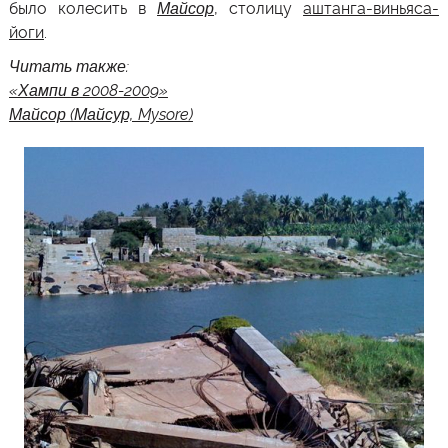
было колесить в
Майсор
, столицу
аштанга-виньяса-
йоги
.
Читать также:
«Хампи в 2008-2009»
Майсор (Майсур, Mysore)