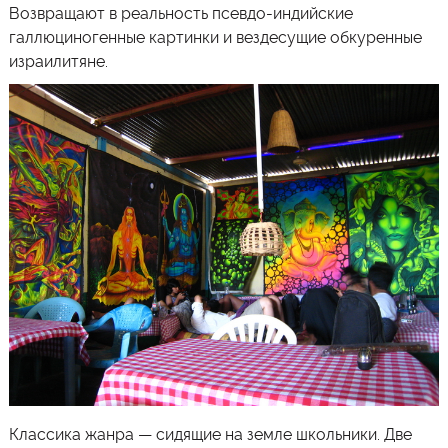
Возвращают в реальность псевдо-индийские
галлюциногенные картинки и вездесущие обкуренные
израилитяне.
Классика жанра — сидящие на земле школьники. Две