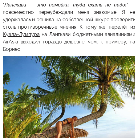
"
Лангкави
— это помойка, туда ехать не надо!"
—
повсеместно переубеждали меня знакомые. Я не
удержалась и решила на собственной шкуре проверить
столь противоречивые мнения. К тому же, перелёт из
Куала-Лумпура
на
Лангкави
бюджетными авиалиниями
AirAsia выходил гораздо дешевле, чем, к примеру, на
Борнео.