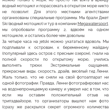
водный мотоцикл и порассекать в открытом море никто
не позволит. Для этого местными агентствами
организованы специальные программы. Мы брали Джет
Ski (водный мотоцикл) и тур в компании
Megawatersport
.
мы опробовали программу
2
, вдвоём на одном
мотоцикле, и остались более чем довольны.
За четыре часа на jetski можно укататься вдоволь. Мы
подплывали к островам, к беременному майдану
(популярный здесь остров с пресным озером), гнали на
полной скорости по открытому морю, учились
выполнять трюки. Экстремальные ощущения,
прекрасные виды, скорость, драйв, весёлый гид Ленни.
Жаль только, что не сняли на свой фотоаппарат ни
одной фотографии. Правда, Ленни фотографировал нас
на водонепроницаемую камеру и уверил нас в том, что
если мы оставим положительный отзыв на
трипэдвайзоре, то организаторы вышлют нам фото
(сразу же раскрылся секрет огромного количества