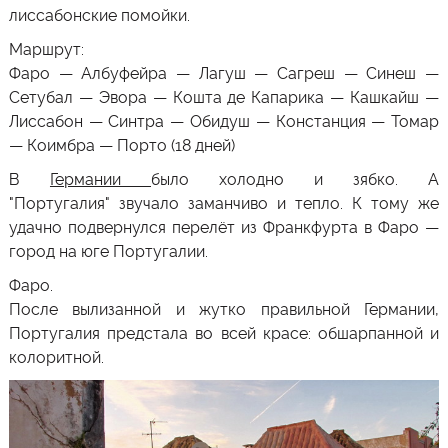
лиссабонские помойки.
Маршрут
:
Фаро — Албуфейра — Лагуш — Сагреш — Синеш —
Сетубал — Эвора — Кошта де Капарика — Кашкайш —
Лиссабон — Синтра — Обидуш — Констанция — Томар
— Коимбра — Порто (18 дней)
В
Германии
было холодно и зябко. А
"
Португалия"
звучало заманчиво и тепло. К тому же
удачно подвернулся перелёт из Франкфурта в
Фаро
—
город на юге
Португалии
.
Фаро
.
После вылизанной и жутко правильной
Германии
,
Португалия
предстала во всей красе: обшарпанной и
колоритной.