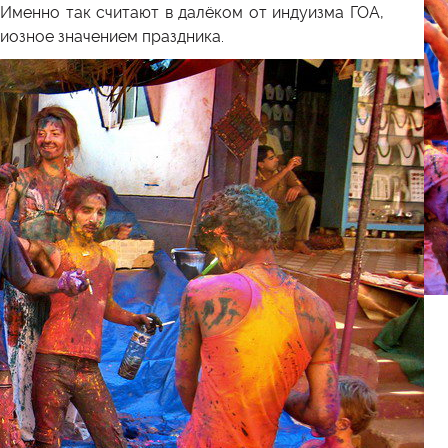
.
Именно так считают в
далёком от индуизма ГОА,
гиозное значением праздника.