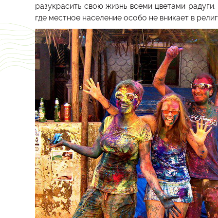
разукрасить свою жизнь всеми цветами радуги
где местное население особо не вникает в рели