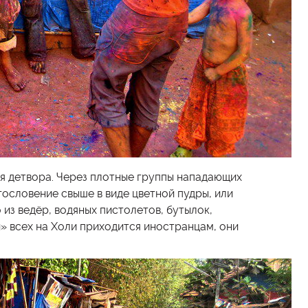
ся детвора. Через плотные группы нападающих
гословение свыше в виде цветной пудры, или
 из ведёр, водяных пистолетов, бутылок,
» всех на Холи приходится иностранцам, они