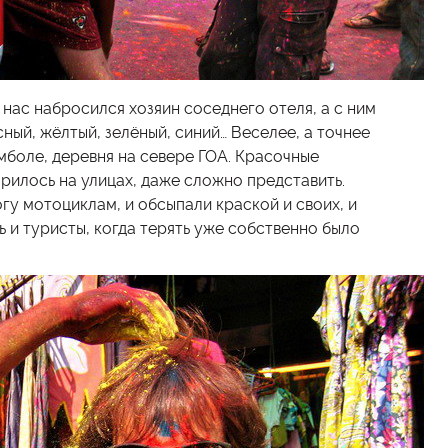
 нас набросился хозяин соседнего отеля, а с ним
сный, жёлтый, зелёный, синий… Веселее, а точнее
амболе, деревня на севере ГОА. Красочные
орилось на улицах, даже сложно представить.
у мотоциклам, и обсыпали краской и своих, и
 и туристы, когда терять уже собственно было