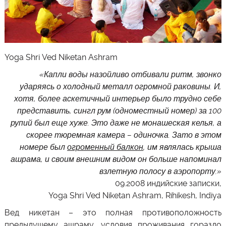
Yoga
Shri
Ved
Niketan
Ashram
«Капли воды назойливо отбивали ритм, звонко
ударяясь о холодный металл огромной раковины. И,
хотя, более аскетичный интерьер было трудно себе
представить, сингл рум (одноместный номер) за 100
рупий был еще хуже. Это даже не монашеская келья, а
скорее тюремная камера – одиночка. Зато в этом
номере был
огроменный балкон
, им являлась крыша
ашрама, и своим внешним видом он больше напоминал
взлетную полосу в аэропорту.»
09.2008 индийские записки,
Yoga Shri Ved Niketan Ashram, Rihikesh, Indiya
Вед никетан – это полная противоположность
предыдущему ашраму, условия проживания гораздо