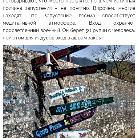
поговаривают, что место проклято, но в чем истинная
причина запустения – не понятно. Впрочем, многие
находят, что запустение весьма способствует
медитативной атмосфере. Вход охраняет
просветленный военный. Он берет 50 рупий с человека,
при этом для индусов вход в ашрам закрыт.