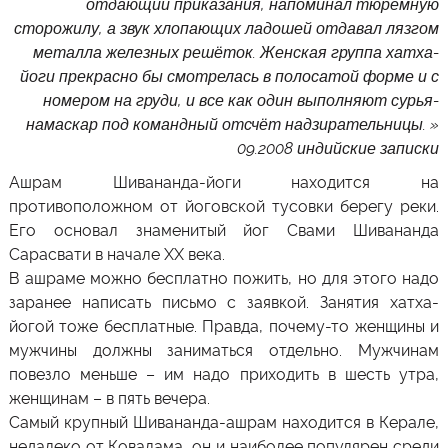
отдающий приказания, напоминал тюремную
сторожилу, а звук хлопающих ладошей отдавал лязгом
металла железных решёток. Женская группа хатха-
йоги прекрасно бы смотрелась в полосатой форме и с
номером на груди, и все как один выполняют сурья-
намаскар под командный отсчёт надзирательницы. »
09.2008 индийские записки
Ашрам Шивананда-йоги находится на
противоположном от йоговской тусовки берегу реки.
Его основал знаменитый йог Свами Шивананда
Сарасвати в начале ХХ века.
В ашраме можно бесплатно пожить, но для этого надо
заранее написать письмо с заявкой. Занятия
хатха-
йогой
тоже бесплатные. Правда, почему-то женщины и
мужчины должны заниматься отдельно. Мужчинам
повезло меньше – им надо приходить в шесть утра,
женщинам – в пять вечера.
Самый крупный Шивананда-ашрам находится в Керале,
недалеко от Ковалама, он и наиболее популярен среди