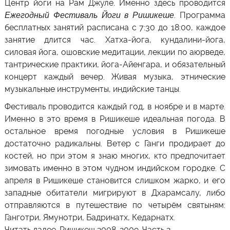
Центр йоги на Рам Джуле.
Именно здесь проводится
Ежегодный Фестиваль Йоги в Ришикеше
. Программа
бесплатных занятий расписана с 7:30 до 18:00, каждое
занятие длится час. Хатха-йога, кундалини-йога,
силовая йога, ошовские медитации, лекции по аюрведе,
тантрические практики, йога-Айенгара, и обязательный
концерт каждый вечер. Живая музыка, этнические
музыкальные инструменты, индийские танцы.
Фестиваль проводится каждый год, в ноябре и в марте.
Именно в это время в Ришикеше идеальная погода. В
остальное время погодные условия в Ришикеше
достаточно радикальны. Ветер с Ганги продирает до
костей, но при этом я знаю многих, кто предпочитает
зимовать именно в этом чудном индийском городке. С
апреля в Ришикеше становится слишком жарко, и его
западные обитатели мигрируют в Дхарамсалу, либо
отправляются в путешествие по четырём святыням:
Ганготри, Ямунотри, Бадринатх, Кедарнатх.
Читать далее. Ришикеш 2008-2009. Часть 2.