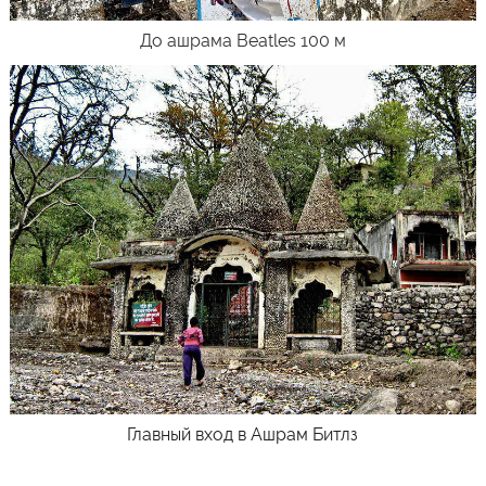
До ашрама Beatles 100 м
Главный вход в Ашрам Битлз