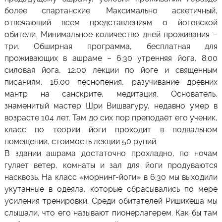
более спартанские. Максимально аскетичный,
отвечающий всем представлениям о йоговской
обители. Минимальное количество дней проживания –
три. Обширная программа, бесплатная для
проживающих в ашраме – 6:30 утренняя йога, 8:00
силовая йога, 12:00 лекции по йоге и священным
писаниям, 16:00 песнопения, разучивание древних
мантр на санскрите, медитация. Основатель,
знаменитый мастер Шри Вишвагуру, недавно умер в
возрасте 104 лет. Там до сих пор преподаёт его ученик,
класс по теории йоги проходит в подвальном
помещении, стоимость лекции 50 рупий.
В здании ашрама достаточно прохладно, по ночам
гуляет ветер, комнаты и зал для йоги продуваются
насквозь. На класс «морнинг-йоги» в 6:30 мы выходили
укутанные в одеяла, которые сбрасывались по мере
усиления тренировки. Среди обитателей Ришикеша мы
слышали, что его называют пионерлагерем. Как бы там