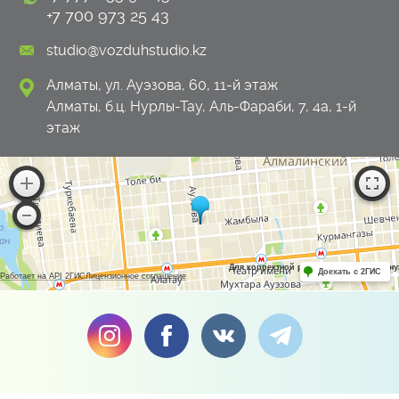
+7 700 973 25 43
studio@vozduhstudio.kz
Алматы, ул. Ауэзова, 60, 11-й этаж
Алматы, б.ц. Нурлы-Тау, Аль-Фараби, 7, 4а, 1-й
этаж
Для корректной работы Raster JS API н
Доехать с 2ГИС
Работает на API 2ГИС
Лицензионное соглашение