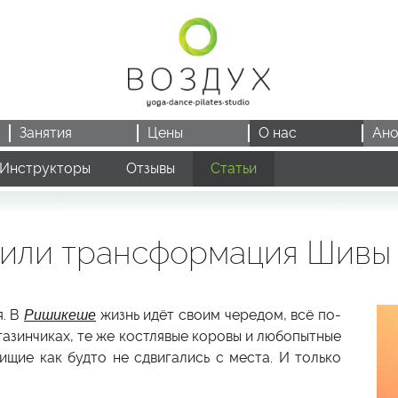
Занятия
Цены
О нас
Ано
Инструкторы
Отзывы
Статьи
, или трансформация Шивы
я. В
Ришикеше
жизнь идёт своим чередом, всё по-
газинчиках, те же костлявые коровы и любопытные
ищие как будто не сдвигались с места. И только