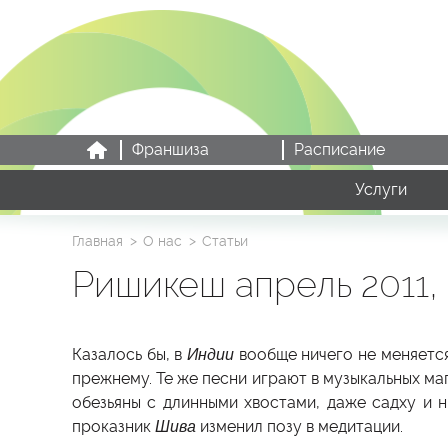
Франшиза
Расписание
Услуги
Главная
О нас
Статьи
Ришикеш апрель 2011
Казалось бы, в
Индии
вообще ничего не меняетс
прежнему. Те же песни играют в музыкальных ма
обезьяны с длинными хвостами, даже садху и н
проказник
Шива
изменил позу в медитации.