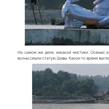
На самом же деле, никакой мистики. Осенью 20
волны смыли статую Шивы. Какое-то время выгля