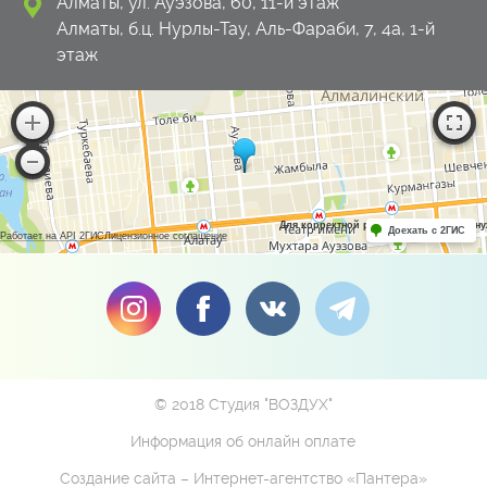
Алматы, ул. Ауэзова, 60, 11-й этаж
Алматы, б.ц. Нурлы-Тау, Аль-Фараби, 7, 4а, 1-й
этаж
Для корректной работы Raster JS API н
Доехать с 2ГИС
Работает на API 2ГИС
Лицензионное соглашение
© 2018 Студия "ВОЗДУХ"
Информация об онлайн оплате
Создание сайта
– Интернет-агентство «Пантера»