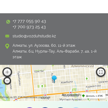
+7 777 055 90 43
+7 700 973 25 43
studio@vozduhstudio.kz
Алматы, ул. Ауэзова, 60, 11-й этаж
Алматы, б.ц. Нурлы-Тау, Аль-Фараби, 7, 4а, 1-й
этаж
Для корректной работы Raster JS API н
Доехать с 2ГИС
Работает на API 2ГИС
Лицензионное соглашение