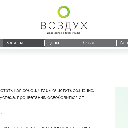
Занятия
Цены
О нас
Ано
ботать над собой, чтобы очистить сознание,
успеха, процветания, освободиться от
те
:
нтальных установок, которые перекрывают