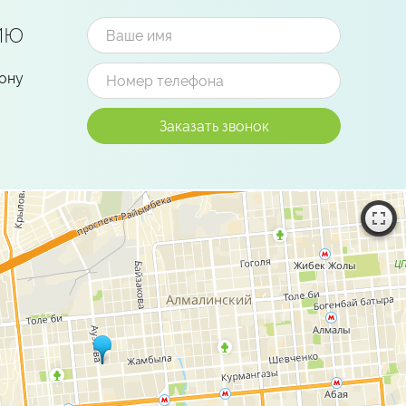
ию
фону