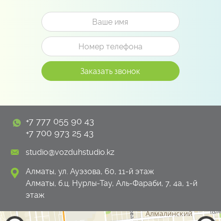
+7 777 055 90 43
+7 700 973 25 43
studio@vozduhstudio.kz
Алматы, ул. Ауэзова, 60, 11-й этаж
Алматы, б.ц. Нурлы-Тау, Аль-Фараби, 7, 4а, 1-й
этаж