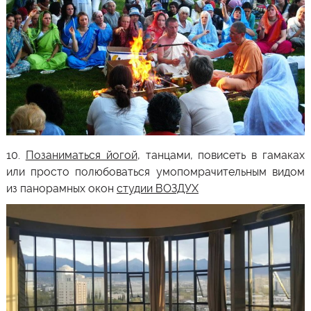
10.
Позаниматься йогой
, танцами, повисеть в гамаках
или просто полюбоваться умопомрачительным видом
из панорамных окон
студии ВОЗДУХ