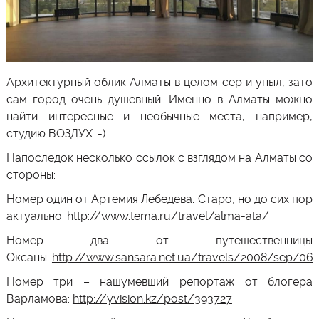
Архитектурный облик Алматы в целом сер и уныл, зато
сам город очень душевный. Именно в Алматы можно
найти интересные и необычные места, например,
студию ВОЗДУХ :-)
Напоследок несколько ссылок с взглядом на
Алматы
со
стороны:
Номер один от Артемия Лебедева. Старо, но до сих пор
актуально:
http://www.tema.ru/travel/alma-ata/
Номер два от путешественницы
Оксаны:
http://www.sansara.net.ua/travels/2008/sep/06
Номер три – нашумевший репортаж от блогера
Варламова:
http://yvision.kz/post/393727