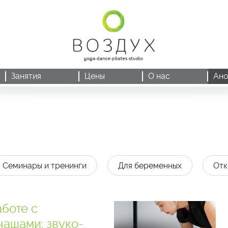
Занятия
Цены
О нас
Ано
Семинары и тренинги
Для беременных
Отк
боте с
чашами: звуко-