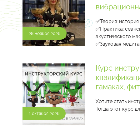
вибрационна
✅Теория: история
✅Практика: сеанс
28 ноября 2026
акустического ма
✅Звуковая медита
Курс инстру
квалификаци
гамаках, фит
Хотите стать инст
Тогда этот курс дл
1 октября 2026