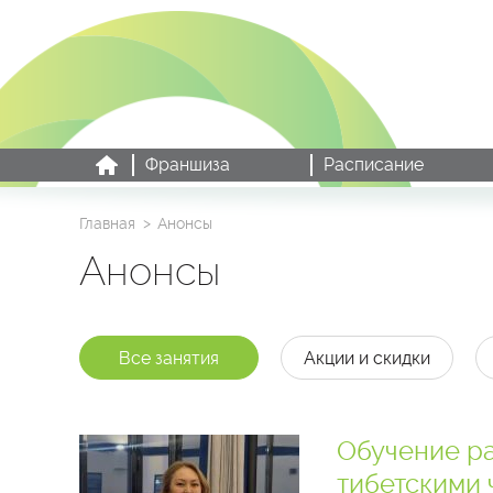
Франшиза
Расписание
Главная
Анонсы
Анонсы
Все занятия
Акции и скидки
Обучение ра
тибетскими 