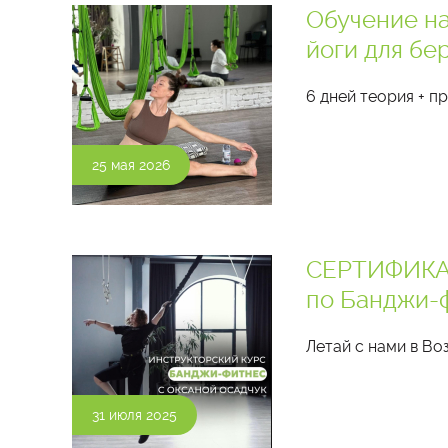
Обучение на
йоги для бе
6 дней теория + пр
25 мая 2026
СЕРТИФИКА
по Банджи-
Летай с нами в Воз
31 июля 2025