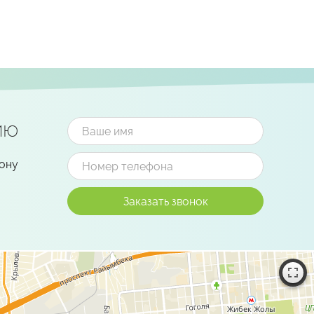
ию
фону