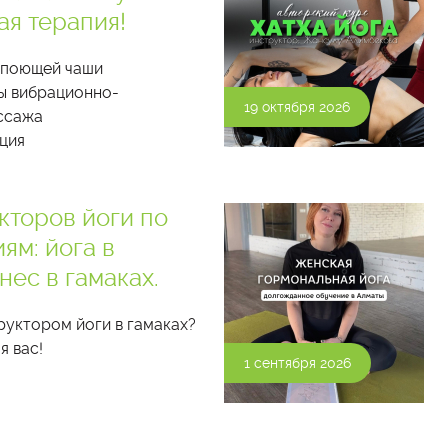
я терапия!
 поющей чаши
ы вибрационно-
19 октября 2026
ссажа
ция
кторов йоги по
ям: йога в
нес в гамаках.
руктором йоги в гамаках?
я вас!
1 сентября 2026