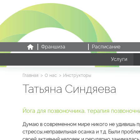
Франшиза
Расписание
Услуги
Главная
О нас
Инструкторы
Татьяна Синдяева
Йога для позвоночника, терапия позвоночн
Думаю в современном мире никого не удивишь п
стрессы,неправильная осанка и т.д. Были проблем
своей активный человек и регулярно занималась ч