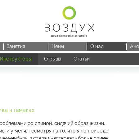
Занятия
Цены
О нас
Ано
Инструкторы
Отзывы
Статьи
ика в гамаках
роблемами со спиной, сидячий образ жизни,
ы и у меня, несмотря на то, что я по природе
ем-нибудь, я стала чувствовать боль в спине,