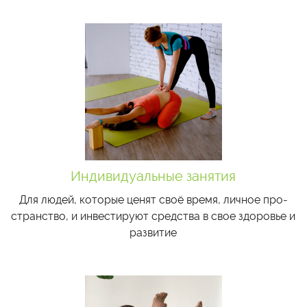
Индивидуальные занятия
Для лю­дей, ко­то­рые це­нят своё вре­мя, лич­ное про­
стран­ство, и ин­ве­сти­ру­ют сред­ства в свое здо­ро­вье и
раз­ви­тие