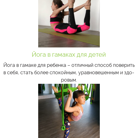
Йога в гамаках для детей
Йо­га в га­ма­ке для ре­бен­ка – от­лич­ный спо­соб по­ве­рить
в се­бя, стать бо­лее спо­кой­ным, урав­но­ве­шен­ным и здо­
ро­вым.